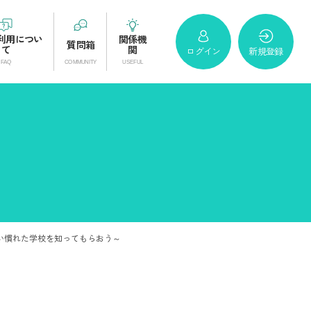
利用につい
関係機
質問箱
て
関
ログイン
新規登録
い慣れた学校を知ってもらおう～