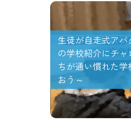
生徒が自走式アバ
の学校紹介にチャ
ちが通い慣れた学
おう～