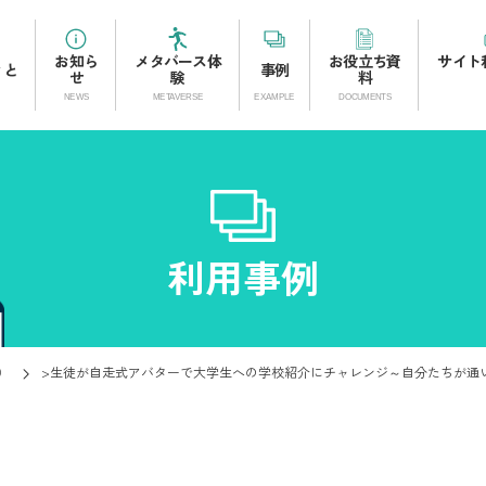
お知ら
メタバース体
お役立ち資
サイト
ィと
事例
せ
験
料
利用事例
）
>
生徒が自走式アバターで大学生への学校紹介にチャレンジ～自分たちが通