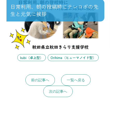
日常利用、朝の投稿時にテレロボの先
生と元気に挨拶
kubi（卓上型）
Orihime（ヒューマノイド型）
前の記事へ
一覧へ戻る
次の記事へ