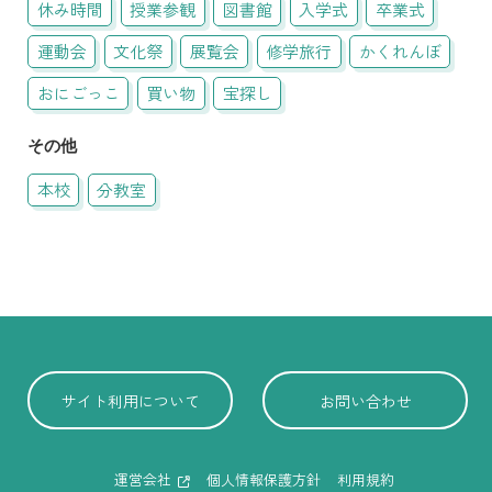
休み時間
授業参観
図書館
入学式
卒業式
運動会
文化祭
展覧会
修学旅行
かくれんぼ
おにごっこ
買い物
宝探し
その他
本校
分教室
サイト利用について
お問い合わせ
運営会社
個人情報保護方針
利用規約