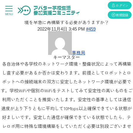
返信先: テレロボ設置環境について、通常のGIGA端末利用より強力
ログイン
で安定したネットワーク環境が必要かと思います。館内のWi-Fi環
新規登録
MENU
境を早急に再構築する必要がありますか？
2022年11月4日 3:45 PM
#459
事務局
キーマスター
各自治体や各学校のネットワーク環境・整備状況によって再構築
し直す必要があるか否かは変わります。前提としてロボットとロ
ボットへの接続端末の双方に安定したネットワーク環境が必要で
す。学校WiFiや個別のWiFiをテストしてみて安定性の高いものをご
利用いただくことを推奨いたします。安定性の基準としては通信
速度が上り下りともに平均して10Mbps以上確保できている状態が
好ましいです。安定した通信が確保できている状態でしたら、テ
レロボ用に特殊な環境構築をしていただく必要は別段ございませ